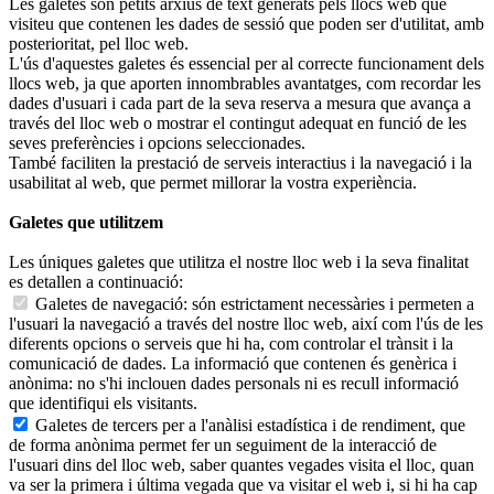
Les galetes són petits arxius de text generats pels llocs web que
visiteu que contenen les dades de sessió que poden ser d'utilitat, amb
posterioritat, pel lloc web.
L'ús d'aquestes galetes és essencial per al correcte funcionament dels
llocs web, ja que aporten innombrables avantatges, com recordar les
dades d'usuari i cada part de la seva reserva a mesura que avança a
través del lloc web o mostrar el contingut adequat en funció de les
seves preferències i opcions seleccionades.
També faciliten la prestació de serveis interactius i la navegació i la
usabilitat al web, que permet millorar la vostra experiència.
Galetes que utilitzem
Les úniques galetes que utilitza el nostre lloc web i la seva finalitat
es detallen a continuació:
Galetes de navegació: són estrictament necessàries i permeten a
l'usuari la navegació a través del nostre lloc web, així com l'ús de les
diferents opcions o serveis que hi ha, com controlar el trànsit i la
comunicació de dades. La informació que contenen és genèrica i
anònima: no s'hi inclouen dades personals ni es recull informació
que identifiqui els visitants.
Galetes de tercers per a l'anàlisi estadística i de rendiment, que
de forma anònima permet fer un seguiment de la interacció de
l'usuari dins del lloc web, saber quantes vegades visita el lloc, quan
va ser la primera i última vegada que va visitar el web i, si hi ha cap